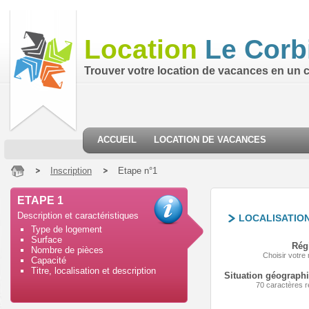
Location
Le Corb
Trouver votre location de vacances en un cl
ACCUEIL
LOCATION DE VACANCES
Inscription
Etape n°1
ETAPE 1
Description et caractéristiques
LOCALISATION
Type de logement
Surface
Rég
Nombre de pièces
Choisir votre 
Capacité
Titre, localisation et description
Situation géograph
70 caractères r